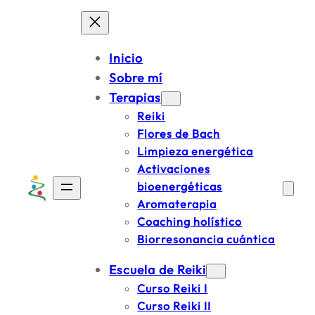
Saltar
al
contenido
Inicio
Sobre mí
Terapias
Reiki
Flores de Bach
Limpieza energética
Activaciones
bioenergéticas
Aromaterapia
Coaching holístico
Biorresonancia cuántica
Escuela de Reiki
Curso Reiki I
Curso Reiki II